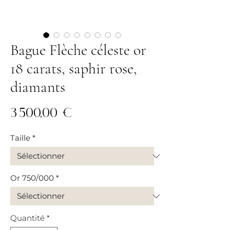
Bague Flèche céleste or
18 carats, saphir rose,
diamants
Prix
3 500,00 €
Taille
*
Or 750/000
*
Quantité
*