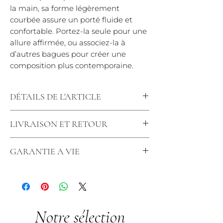
la main, sa forme légèrement
courbée assure un porté fluide et
confortable. Portez-la seule pour une
allure affirmée, ou associez-la à
d’autres bagues pour créer une
composition plus contemporaine.
DÉTAILS DE L'ARTICLE
Diamants : 0.80 carats Qualité : DF-VS
LIVRAISON ET RETOUR
Largeur : 19 mm
*Dans le cas d'une fabrication 3 à 5
Nous tenons à vous offrir une
semaines
GARANTIE A VIE
expérience de commande simple et
transparente.
Garantie sur les Bijoux
Livraison :
Vos produits en or en stock
Chez Créaly, nous offrons une
seront chez vous en 3 à 5 jours. Pour
garantie à vie contre les vices et
une fabrication sur mesure, le délai
défauts cachés.
de livraison est de 3 à 5 semaines, un
Notre sélection
Garantie Complète : Nos bijoux
délai court pour du sur-mesure.