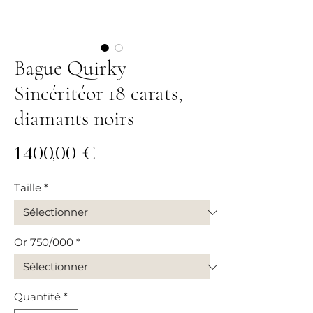
Bague Quirky
Sincéritéor 18 carats,
diamants noirs
Prix
1 400,00 €
Taille
*
Or 750/000
*
Quantité
*