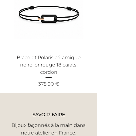
rayés, ce qui pourrait résulter d'une
pour vous offrir un service client
utilisation anormale. Nous
efficace et sans tracas.
recommandons également une
utilisation conforme aux conditions
normales d'utilisation pour bénéficier
de cette garantie.
Bracelet Polaris céramique
Bracelet Nout céra
noire, or rouge 18 carats,
noire, or jaune 18 ca
cordon
Prix
375,00 €
SAVOIR-FAIRE
Bijoux façonnés à la main dans
notre atelier en France.