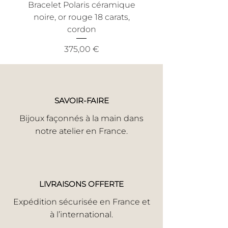
Bracelet Polaris céramique
Bracelet Nout céra
Faute Avouée à Demi Pardonnnée Si
noire, or rouge 18 carats,
noire, or jaune 18 ca
votre bijou a subi un incident,
cordon
informez-nous en toute honnêteté.
Nous trouverons la meilleure solution
Prix
375,00 €
pour une réparation rapide.
Votre satisfaction est notre priorité.
SAVOIR-FAIRE
Bijoux façonnés à la main dans
notre atelier en France.
LIVRAISONS OFFERTE
Expédition sécurisée en France et
à l’international.