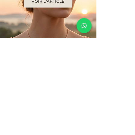
VOIR L'ARTICLE
La joaillerie, simplement.
Une joaillerie sincère, pensée
pour être portée au quotidien.