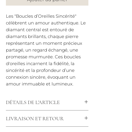
Les "Boucles d’Oreilles Sincérité"
célèbrent un amour authentique. Le
diamant central est entouré de
diamants brillants, chaque pierre
représentant un moment précieux
partagé, un regard échangé, une
promesse murmurée. Ces boucles
d'oreilles incarnent la fidélité, la
sincérité et la profondeur d’une
connexion sincère, évoquant un
amour immuable et lumineux.
DÉTAILS DE L'ARTICLE
Diamants : 0.36 carats Qualité : F-VS
LIVRAISON ET RETOUR
Largeur : 2.5 mm
*Dans le cas d'une fabrication 3 à 5
Nous tenons à vous offrir une