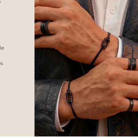
e
le
.
ps