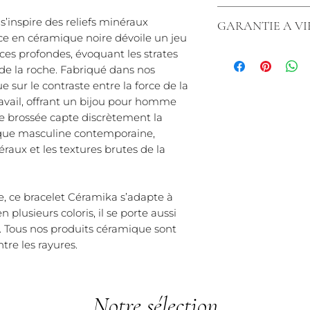
*Dans le cas d'une 
Nous tenons à vou
Matière inrayable 
s’inspire des reliefs minéraux
GARANTIE A VI
commande simple 
rayures.*)
ce en céramique noire dévoile un jeu
Livraison rapide :
Chez nous, les ar
ces profondes, évoquant les strates
chez vous en 3 à 5
bénéficient d'une 
de la roche. Fabriqué dans nos
Politique de retou
rayures, exclusiv
ue sur le contraste entre la force de la
vous avez 14 jours
tenons à souligne
ravail, offrant un bijou pour homme
article et obteni
s'applique pas au
e brossée capte discrètement la
Chez Créaly, nous
éventuelles des art
ique masculine contemporaine,
vous offrir un serv
que les articles
raux et les textures brutes de la
tracas.
légèrement ébréch
ni échangés ni r
que les articles é
, ce bracelet Céramika s’adapte à
simplement rayés, 
 plusieurs coloris, il se porte aussi
utilisation anor
. Tous nos produits céramique sont
également une uti
ntre les rayures.
conditions normale
bénéficier de cett
Notre sélection