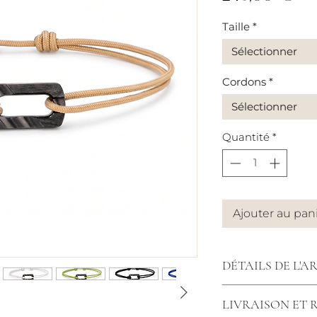
Taille
*
Sélectionner
Cordons
*
Sélectionner
Quantité
*
Ajouter au pan
DÉTAILS DE L'A
Cordon : 1.5mm
LIVRAISON ET
Dimensions : 18