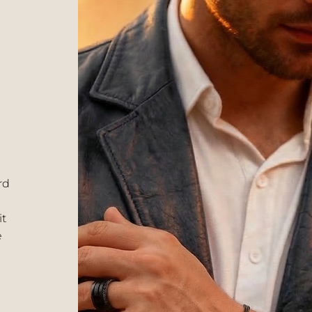
rd
it
e