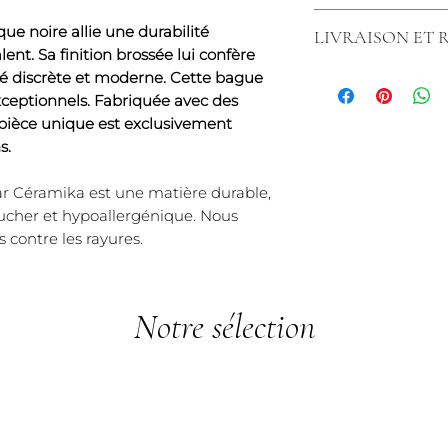
Fabriquées en Fr
Chez nous, les ar
Matière inrayable 
ue noire allie une durabilité
LIVRAISON ET
bénéficient d'une 
rayures.*)
ent. Sa finition brossée lui confère
rayures, exclusiv
Nous tenons à vou
té discrète et moderne. Cette bague
tenons à souligne
commande simple 
xceptionnels. Fabriquée avec des
s'applique pas au
Livraison rapide :
 pièce unique est exclusivement
éventuelles des art
chez vous en 3 à 5
s.
que les articles
Politique de retou
légèrement ébréch
vous avez 14 jours
ar Céramika est une matière durable,
ni échangés ni r
article et obteni
oucher et hypoallergénique. Nous
que les articles é
Chez Créaly, nous
s contre les rayures.
simplement rayés, 
vous offrir un serv
utilisation anor
tracas.
également une uti
conditions normale
Notre sélection
bénéficier de cett