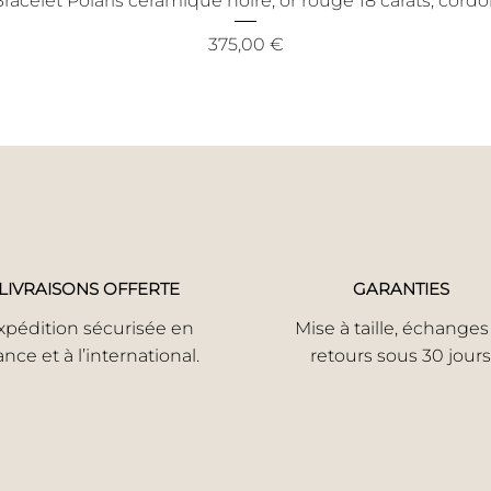
racelet Polaris céramique noire, or rouge 18 carats, cord
Prix
375,00 €
LIVRAISONS OFFERTE
GARANTIES
xpédition sécurisée en
Mise à taille, échanges
ance et à l’international.
retours sous 30 jours