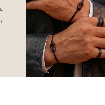
le
.
ps
VERS HOMME
Livraison et retour
CGV
Bagues