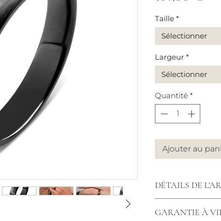
Taille
*
Sélectionner
Largeur
*
Sélectionner
Quantité
*
Ajouter au pan
DÉTAILS DE L'A
Bague céramique 
GARANTIE À VI
6mm / 8mm, finiti