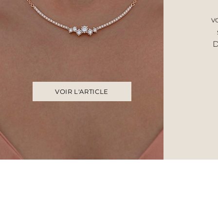
v
D
VOIR L'ARTICLE
Accueil
UNIVERS F
Histoire & savoir‑faire
Bague