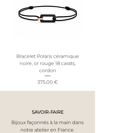
rayés, ce qui pourrait résulter d'une
pour vous offrir un service client
utilisation anormale. Nous
efficace et sans tracas.
recommandons également une
utilisation conforme aux conditions
normales d'utilisation pour bénéficier
de cette garantie.
Bracelet Polaris céramique
Bracelet Nout céra
noire, or rouge 18 carats,
noire, or jaune 18 ca
cordon
Prix
375,00 €
SAVOIR-FAIRE
Bijoux façonnés à la main dans
notre atelier en France.