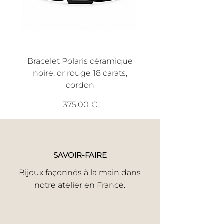
utilisation conforme aux conditions
normales d'utilisation pour bénéficier
de cette garantie.
Bracelet Polaris céramique
Bracelet Nout céra
noire, or rouge 18 carats,
noire, or jaune 18 ca
cordon
Prix
375,00 €
SAVOIR-FAIRE
Bijoux façonnés à la main dans
notre atelier en France.