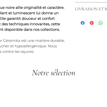
Fabriquées en Fr
Chez nous, les ar
Texture: luminesc
noire allie originalité et caractère.
LIVRAISON ET
bénéficient d'une 
brillant
rillant et luminescent lui donne un
rayures, exclusiv
Matière inrayable 
Nous tenons à vou
lle garantit douceur et confort
tenons à souligne
rayures.*)
commande simple 
 des techniques innovantes, cette
s'applique pas au
Livraison rapide :
t disponible dans nos collections.
éventuelles des art
chez vous en 3 à 5
que les articles
Politique de retou
ar Céramika est une matière durable,
légèrement ébréch
vous avez 14 jours
oucher et hypoallergénique. Nous
ni échangés ni r
article et obteni
s contre les rayures.
que les articles é
Chez Créaly, nous
simplement rayés, 
vous offrir un serv
utilisation anor
tracas.
également une uti
Notre sélection
conditions normale
bénéficier de cett