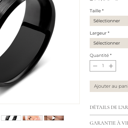
Taille
*
Sélectionner
Largeur
*
Sélectionner
Quantité
*
Ajouter au pan
DÉTAILS DE L'A
Bague céramique 
GARANTIE À VI
8mm.