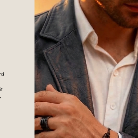
rd
it
e