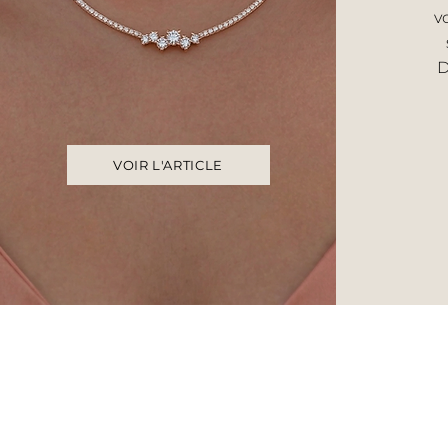
v
D
VOIR L'ARTICLE
Accueil
UNIVERS F
Histoire & savoir‑faire
Bague