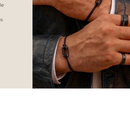
le
.
ps
VERS HOMME
Livraison et retour
CGV
Bagues
Garantie Céramika