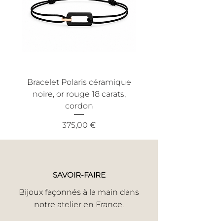
utilisation anormale. Nous
efficace et sans tracas.
recommandons également une
utilisation conforme aux conditions
normales d'utilisation pour bénéficier
de cette garantie.
Bracelet Polaris céramique
Bracelet Nout céra
noire, or rouge 18 carats,
noire, or jaune 18 ca
cordon
Prix
375,00 €
SAVOIR-FAIRE
Bijoux façonnés à la main dans
notre atelier en France.