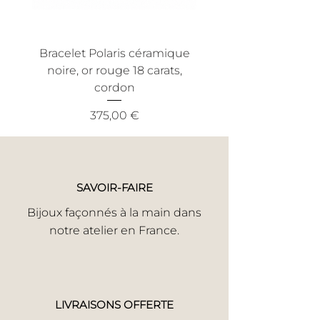
efficace et sans tracas.
devis sera établi. Après
acceptation, nous procéderons à la
réparation.
Bracelet Polaris céramique
Bracelet Nout céra
Faute Avouée à Demi Pardonnnée Si
noire, or rouge 18 carats,
noire, or jaune 18 ca
votre bijou a subi un incident,
cordon
informez-nous en toute honnêteté.
Nous trouverons la meilleure solution
Prix
375,00 €
pour une réparation rapide.
Votre satisfaction est notre priorité.
SAVOIR-FAIRE
Bijoux façonnés à la main dans
notre atelier en France.
LIVRAISONS OFFERTE