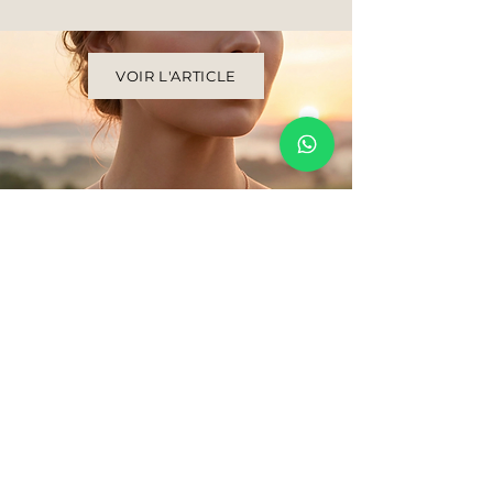
VOIR L'ARTICLE
La joaillerie, simplement.
Une joaillerie sincère, pensée