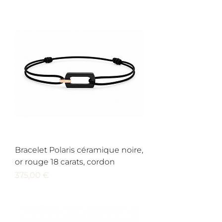
Bracelet Polaris céramique noire,
or rouge 18 carats, cordon
Prix
375,00 €