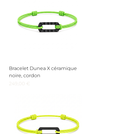
Bracelet Dunea X céramique
noire, cordon
Prix
249,00 €