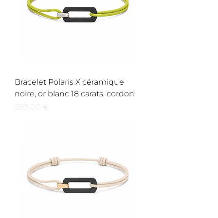
Bracelet Polaris X céramique
noire, or blanc 18 carats, cordon
Prix
599,00 €