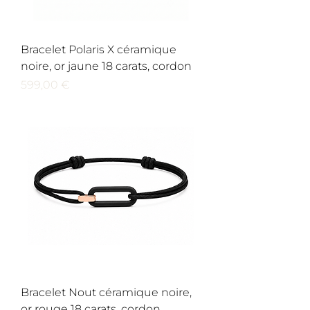
Bracelet Polaris X céramique
noire, or jaune 18 carats, cordon
Prix
599,00 €
Bracelet Nout céramique noire,
or rouge 18 carats, cordon