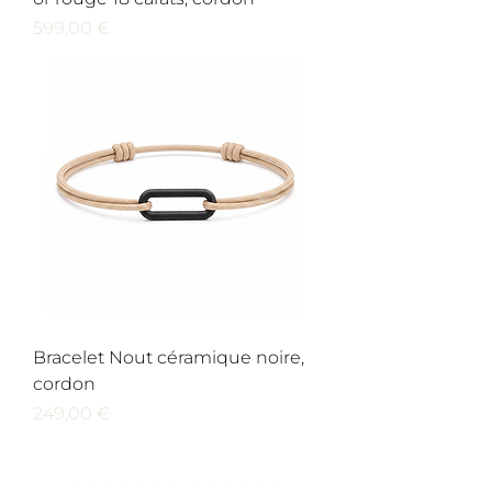
Prix
599,00 €
Bracelet Nout céramique noire,
cordon
Prix
249,00 €