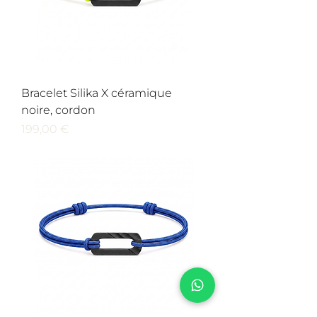
Bracelet Silika X céramique
noire, cordon
Prix
199,00 €