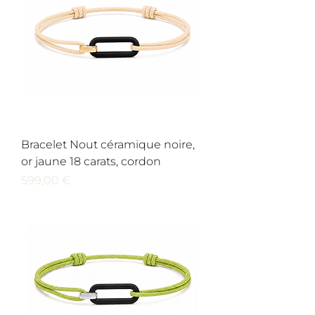
Bracelet Nout céramique noire,
or jaune 18 carats, cordon
Prix
599,00 €