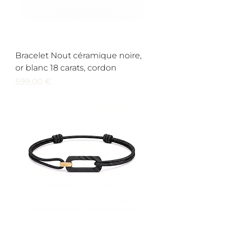
Bracelet Nout céramique noire,
or blanc 18 carats, cordon
Prix
599,00 €