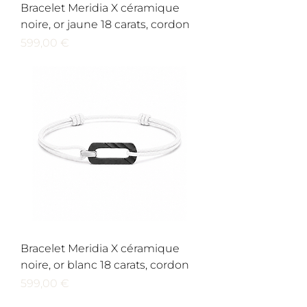
Bracelet Meridia X céramique
noire, or jaune 18 carats, cordon
Prix
599,00 €
Bracelet Meridia X céramique
noire, or blanc 18 carats, cordon
Prix
599,00 €