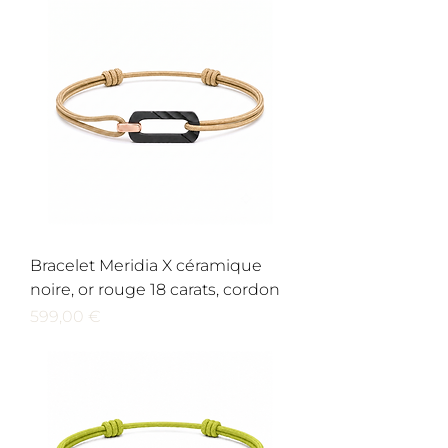
Bracelet Meridia X céramique
noire, or rouge 18 carats, cordon
Prix
599,00 €