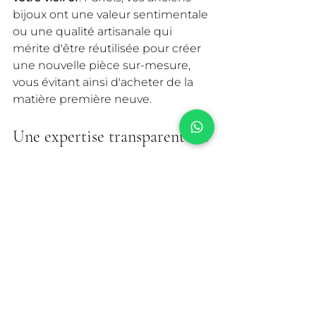
bijoux ont une valeur sentimentale 
ou une qualité artisanale qui 
mérite d'être réutilisée pour créer 
une nouvelle pièce sur-mesure, 
vous évitant ainsi d'acheter de la 
matière première neuve.
Une expertise transparente et 
sans engagement
Vous souhaitez connaître la valeur 
de vos bijoux ? Nous vous 
accueillons pour une estimation 
précise, réalisée sous vos yeux, en 
toute discrétion et avec l'empathie 
que mérite votre histoire 
personnelle.