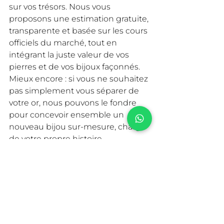
sur vos trésors. Nous vous 
proposons une estimation gratuite, 
transparente et basée sur les cours 
officiels du marché, tout en 
intégrant la juste valeur de vos 
pierres et de vos bijoux façonnés.
Mieux encore : si vous ne souhaitez 
pas simplement vous séparer de 
votre or, nous pouvons le fondre 
pour concevoir ensemble un 
nouveau bijou sur-mesure, chargé 
de votre propre histoire.
Prêt à franchir le pas en toute 
confiance ?
Qu'il s'agisse de débris d'or, de 
pièces de monnaie ou de bijoux 
anciens, notre équipe est à votre 