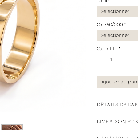
Taille
*
Sélectionner
Or 750/000
*
Sélectionner
Quantité
*
Ajouter au pan
DÉTAILS DE L'A
Largeur : 4 mm
LIVRAISON ET
*Dans le cas d'une
Nous tenons à vou