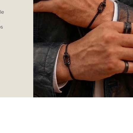
le
.
ps
VERS HOMME
Livraison et retour
CGV
Bagues