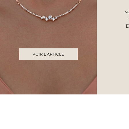
v
D
VOIR L'ARTICLE
Accueil
UNIVERS F
Histoire & savoir‑faire
Bague