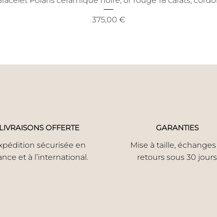
racelet Polaris céramique noire, or rouge 18 carats, cord
Prix
375,00 €
LIVRAISONS OFFERTE
GARANTIES
xpédition sécurisée en
Mise à taille, échanges
ance et à l’international.
retours sous 30 jours