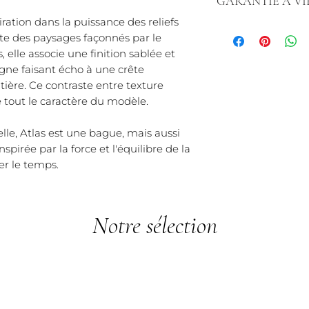
GARANTIE A VI
commande simple 
Livraison :
Vos prod
ration dans la puissance des reliefs
Garantie sur les B
chez vous en 3 à 5
e des paysages façonnés par le
Chez Créaly, nous 
sur mesure, le déla
, elle associe une finition sablée et
contre les vices e
semaines, un déla
ligne faisant écho à une crête
Garantie Complè
Si vous avez besoi
tière. Ce contraste entre texture
contre les défa
pour un cadeau, n
e tout le caractère du modèle.
problème, nous
élégant et pratiqu
votre bijou gra
Politique de retour
Procédure : Co
elle, Atlas est une bague, mais aussi
vous avez 14 jours
d'achat et une
pirée par la force et l'équilibre de la
article et obteni
Nous évaluerons
er le temps.
Chez Créaly, nous
défaut est de no
vous offrir un serv
Réparations Hor
tracas.
dommages non c
Notre sélection
établi. Après a
à la réparation.
Faute Avouée à D
bijou a subi un i
toute honnêteté. 
solution pour une 