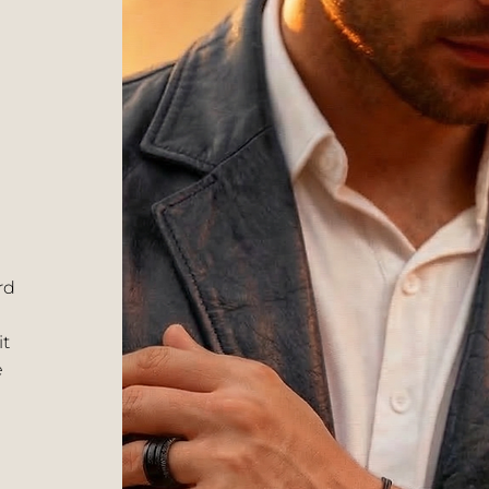
rd
it
e