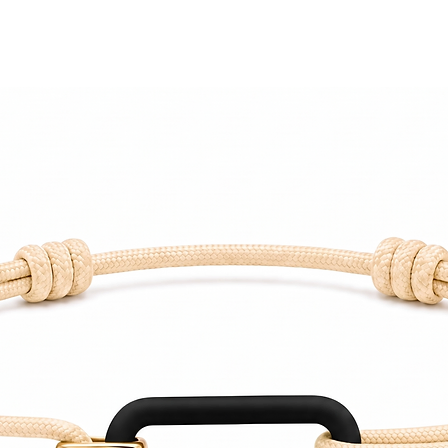
toute honnêteté. 
solution pour une 
Votre satisfaction 