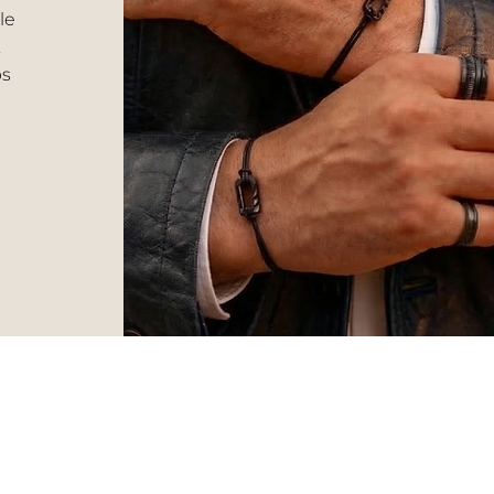
le
.
ps
VERS HOMME
Livraison et retour
CGV
Bagues
Garantie Céramika