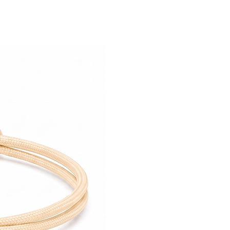
Nous trouverons la meilleure
réparation rapide.
est notre priorité.