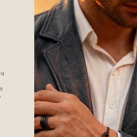
rd
it
e