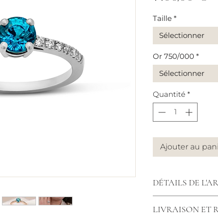
Taille
*
Sélectionner
Or 750/000
*
Sélectionner
Quantité
*
Ajouter au pan
DÉTAILS DE L'A
Diamants : 0.12 ca
LIVRAISON ET
Largeur corps : 1