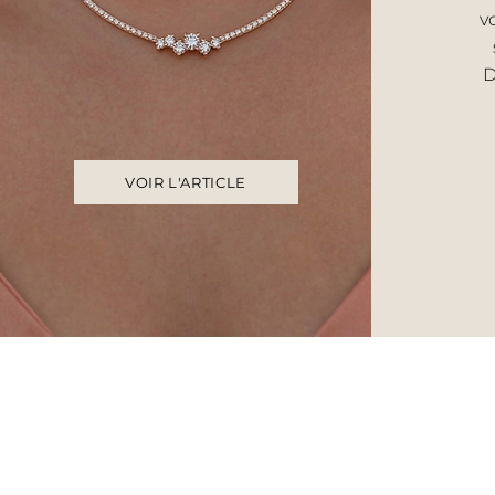
v
D
VOIR L'ARTICLE
Accueil
UNIVERS F
Histoire & savoir‑faire
Bague