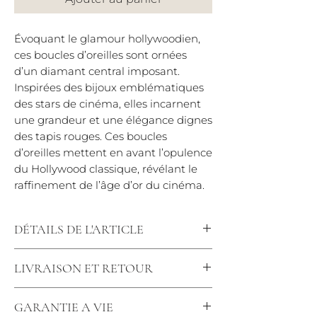
Évoquant le glamour hollywoodien,
ces boucles d’oreilles sont ornées
d’un diamant central imposant.
Inspirées des bijoux emblématiques
des stars de cinéma, elles incarnent
une grandeur et une élégance dignes
des tapis rouges. Ces boucles
d’oreilles mettent en avant l’opulence
du Hollywood classique, révélant le
raffinement de l’âge d’or du cinéma.
DÉTAILS DE L'ARTICLE
Diamètre : 18mm
LIVRAISON ET RETOUR
Diamants : 0.28 carats Qualité : F-VS
Diamants : 3.3 mm de diamètre
Nous tenons à vous offrir une
Largeur de l'anneau 2.5mm
GARANTIE A VIE
expérience de commande simple et