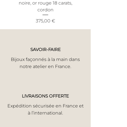
noire, or rouge 18 carats,
noire, or jaune 18 ca
votre bijou a subi un incident,
cordon
informez-nous en toute honnêteté.
Nous trouverons la meilleure solution
Prix
375,00 €
pour une réparation rapide.
Votre satisfaction est notre priorité.
SAVOIR-FAIRE
Bijoux façonnés à la main dans
notre atelier en France.
LIVRAISONS OFFERTE
Expédition sécurisée en France et
à l’international.