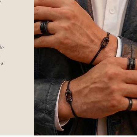
e
le
.
ps