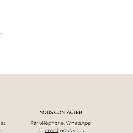
on
NOUS CONTACTER
 et
Par
téléphone
,
WhatsApp
.
ou
email
, nous vous