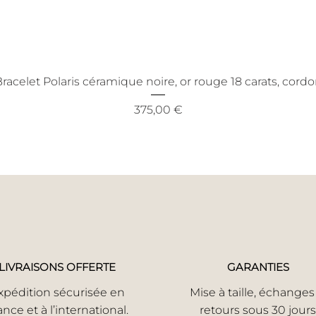
racelet Polaris céramique noire, or rouge 18 carats, cord
Prix
375,00 €
LIVRAISONS OFFERTE
GARANTIES
xpédition sécurisée en
Mise à taille, échanges
ance et à l’international.
retours sous 30 jours