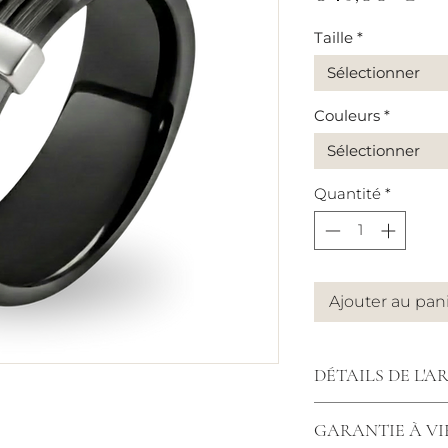
Taille
*
Sélectionner
Couleurs
*
Sélectionner
Quantité
*
Ajouter au pan
DÉTAILS DE L'A
Bague céramique 
GARANTIE À VI
luminescent, bross