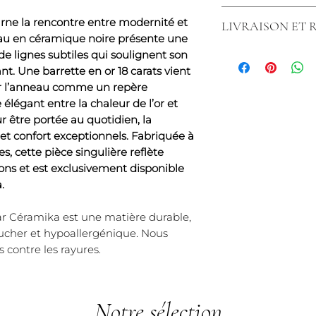
Barrette or jaune,
Chez nous, les ar
750/000.
ne la rencontre entre modernité et
LIVRAISON ET
bénéficient d'une 
Fabriquées en Fra
nneau en céramique noire présente une
rayures, exclusiv
Matière inrayable 
Nous tenons à vou
de lignes subtiles qui soulignent son
tenons à souligne
rayures.*)
commande simple 
t. Une barrette en or 18 carats vient
s'applique pas au
Livraison rapide :
er l’anneau comme un repère
éventuelles des art
chez vous en 3 à 5
élégant entre la chaleur de l’or et
que les articles
Politique de retou
ur être portée au quotidien, la
légèrement ébréch
vous avez 14 jours
et confort exceptionnels. Fabriquée à
ni échangés ni r
article et obteni
s, cette pièce singulière reflète
que les articles é
Chez Créaly, nous
tions et est exclusivement disponible
simplement rayés, 
vous offrir un serv
utilisation anor
.
tracas.
également une uti
conditions normale
ar Céramika est une matière durable,
bénéficier de cett
oucher et hypoallergénique. Nous
s contre les rayures.
Notre sélection