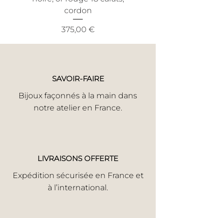
votre bijou a subi un incident,
cordon
informez-nous en toute honnêteté.
Nous trouverons la meilleure solution
Prix
375,00 €
pour une réparation rapide.
Votre satisfaction est notre priorité.
SAVOIR-FAIRE
Bijoux façonnés à la main dans
notre atelier en France.
LIVRAISONS OFFERTE
Expédition sécurisée en France et
à l’international.