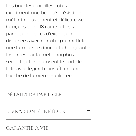
Les boucles d’oreilles Lotus
expriment une beauté irrésistible,
mêlant mouvement et délicatesse.
Conçues en or 18 carats, elles se
parent de pierres d’exception,
disposées avec minutie pour refléter
une luminosité douce et changeante.
Inspirées par la métamorphose et la
sérénité, elles épousent le port de
tête avec légèreté, insufflant une
touche de lumière équilibrée.
DÉTAILS DE L'ARTICLE
Diamants : 0.78 carats qualité FG-VS
LIVRAISON ET RETOUR
Dimensions : hauteur 12mm - largeur
8mm
Nous tenons à vous offrir une
Fermoir : Alpa
GARANTIE A VIE
expérience de commande simple et
*Dans le cas d'une fabrication 3 à 5
transparente.