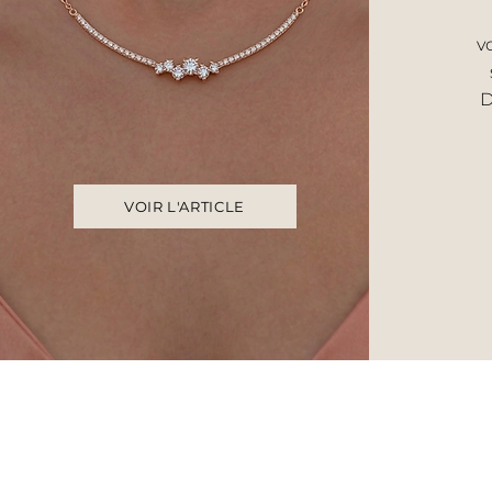
v
D
VOIR L'ARTICLE
Accueil
UNIVERS F
Histoire & savoir‑faire
Bague