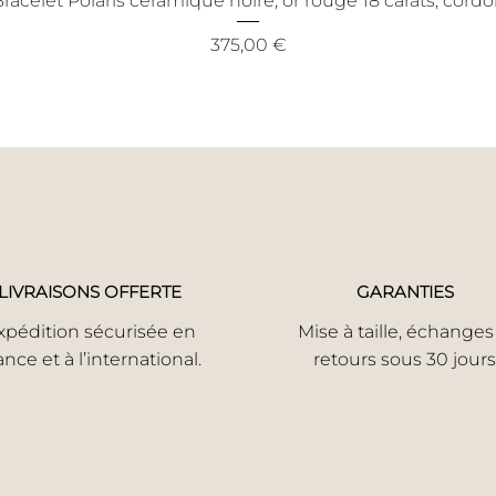
racelet Polaris céramique noire, or rouge 18 carats, cord
Prix
375,00 €
LIVRAISONS OFFERTE
GARANTIES
xpédition sécurisée en
Mise à taille, échanges
ance et à l’international.
retours sous 30 jours