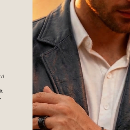
rd
it
e