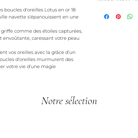
Livraison :
Vos prod
 boucles d'oreilles Lotus en or 18
Garantie sur les B
chez vous en 3 à 5
Chez Créaly, nous 
aille navette s'épanouissent en une
sur mesure, le déla
contre les vices e
semaines, un déla
Garantie Complè
 griffe comme des étoiles capturées,
Si vous avez besoi
contre les défa
t envoûtante, caressant votre peau
pour un cadeau, n
problème, nous
élégant et pratiqu
votre bijou gra
ent vos oreilles avec la grâce d'un
Politique de retour
Procédure : Co
 boucles d'oreilles murmurent des
vous avez 14 jours
d'achat et une
ner votre vie d'une magie
article et obteni
Nous évaluerons
Chez Créaly, nous
défaut est de no
vous offrir un serv
Réparations Hor
tracas.
dommages non c
Notre sélection
établi. Après a
à la réparation.
Faute Avouée à D
bijou a subi un i
toute honnêteté. 
solution pour une 