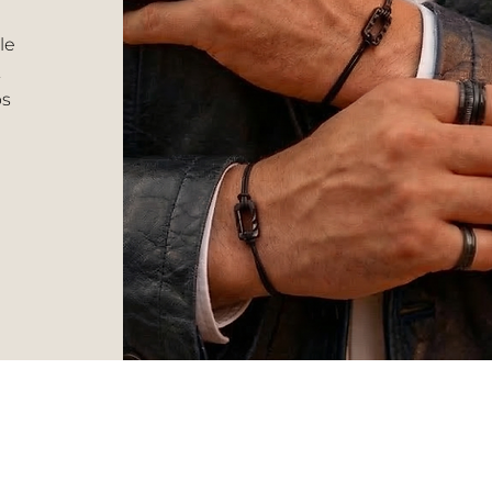
le
.
ps
VERS HOMME
Livraison et retour
CGV
Bagues