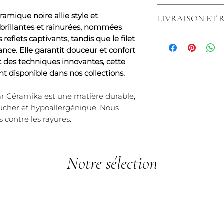
Fil or jaune, blan
Chez nous, les ar
Fabriquées en Fra
mique noire allie style et
LIVRAISON ET
bénéficient d'une 
Largeur disponi
 brillantes et rainurées, nommées
rayures, exclusiv
Matière inrayable 
Nous tenons à vou
reflets captivants, tandis que le filet
tenons à souligne
rayures.*)
commande simple 
nce. Elle garantit douceur et confort
s'applique pas au
Livraison rapide :
 des techniques innovantes, cette
éventuelles des art
chez vous en 3 à 5
t disponible dans nos collections.
que les articles
Politique de retou
légèrement ébréch
vous avez 14 jours
ar Céramika est une matière durable,
ni échangés ni r
article et obteni
oucher et hypoallergénique. Nous
que les articles é
Chez Créaly, nous
s contre les rayures.
simplement rayés, 
vous offrir un serv
utilisation anor
tracas.
également une uti
conditions normale
Notre sélection
bénéficier de cett