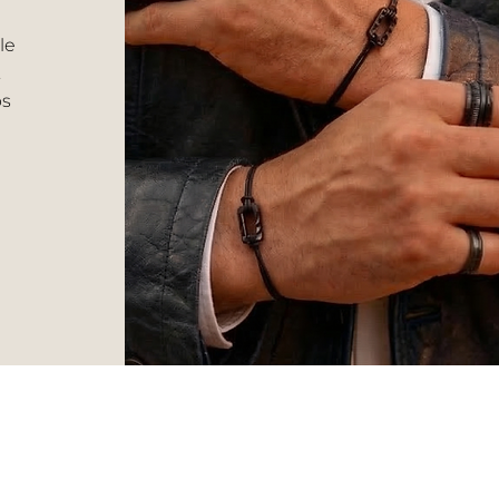
le
.
ps
VERS HOMME
Livraison et retour
CGV
Bagues