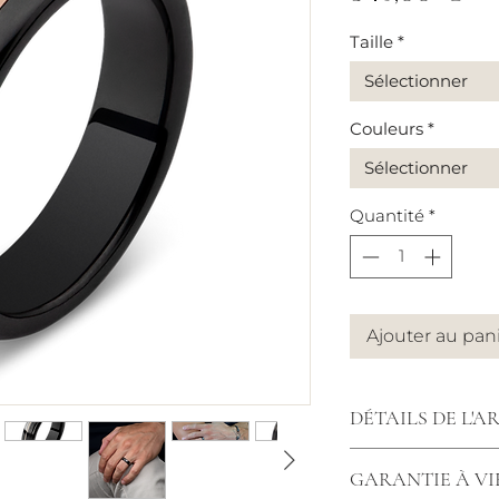
Taille
*
Sélectionner
Couleurs
*
Sélectionner
Quantité
*
Ajouter au pan
DÉTAILS DE L'A
Bague céramique 
GARANTIE À VI
brillante et nervuré