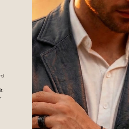
rd
it
e