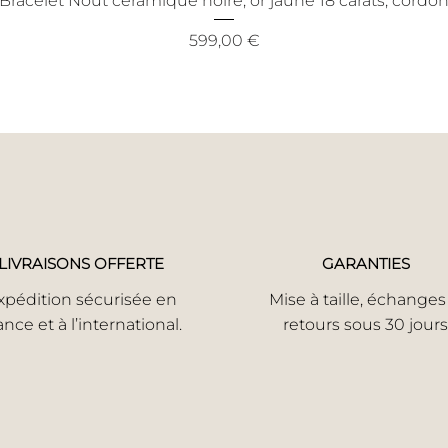
Bracelet Nout céramique noire, or jaune 18 carats, cordo
Prix
599,00 €
LIVRAISONS OFFERTE
GARANTIES
xpédition sécurisée en
Mise à taille, échanges
ance et à l’international.
retours sous 30 jours