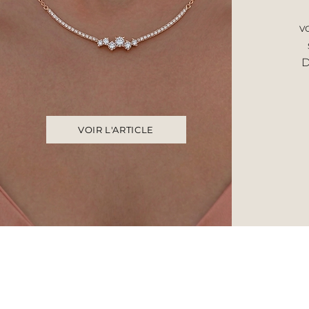
v
D
VOIR L'ARTICLE
Accueil
UNIVERS F
Histoire & savoir‑faire
Bague