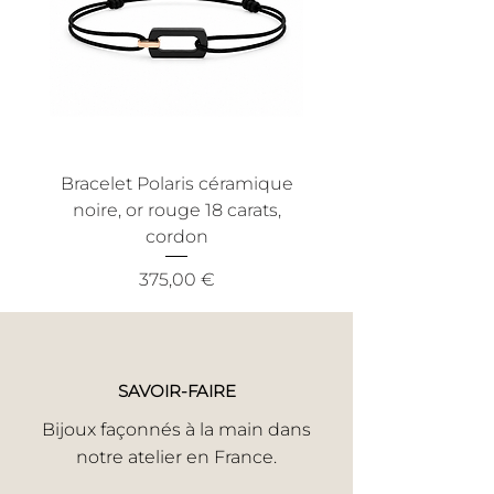
utilisation anormale. Nous
efficace et sans tracas.
recommandons également une
utilisation conforme aux conditions
normales d'utilisation pour bénéficier
de cette garantie.
Bracelet Polaris céramique
Bracelet Nout céra
noire, or rouge 18 carats,
noire, or jaune 18 ca
cordon
Prix
375,00 €
SAVOIR-FAIRE
Bijoux façonnés à la main dans
notre atelier en France.