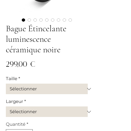
Bague Étincelante
luminescence
céramique noire
Prix
299,00 €
Taille
*
Largeur
*
Quantité
*