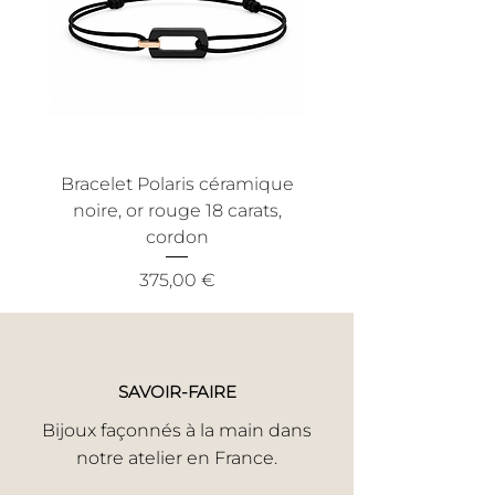
utilisation anormale. Nous
efficace et sans tracas.
recommandons également une
utilisation conforme aux conditions
normales d'utilisation pour bénéficier
de cette garantie.
Bracelet Polaris céramique
Bracelet Nout céra
noire, or rouge 18 carats,
noire, or jaune 18 ca
cordon
Prix
375,00 €
SAVOIR-FAIRE
Bijoux façonnés à la main dans
notre atelier en France.