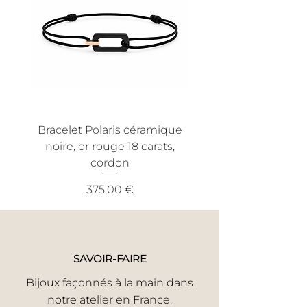
rayés, ce qui pourrait résulter d'une
pour vous offrir un service client
utilisation anormale. Nous
efficace et sans tracas.
recommandons également une
utilisation conforme aux conditions
normales d'utilisation pour bénéficier
de cette garantie.
Bracelet Polaris céramique
Bracelet Nout céra
noire, or rouge 18 carats,
noire, or jaune 18 ca
cordon
Prix
375,00 €
SAVOIR-FAIRE
Bijoux façonnés à la main dans
notre atelier en France.