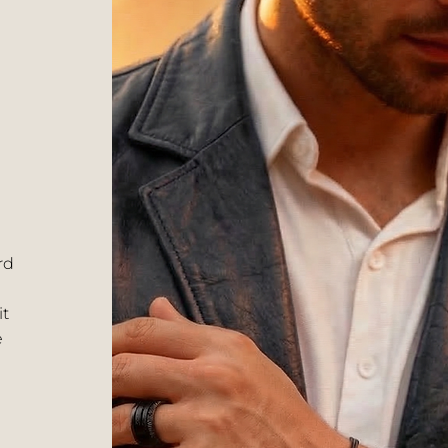
rd
it
e