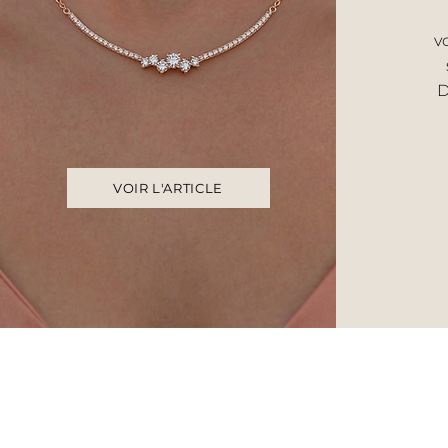
v
D
VOIR L'ARTICLE
Accueil
UNIVERS F
Histoire & savoir‑faire
Bague