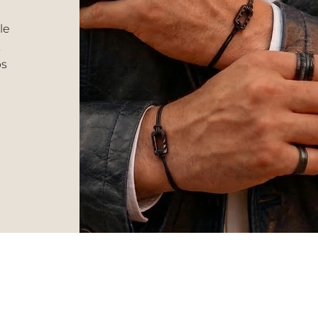
le
.
ps
VERS HOMME
Livraison et retour
CGV
Bagues