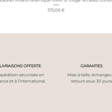
racelet Polaris céramique noire, or rouge 18 carats, cord
Prix
375,00 €
LIVRAISONS OFFERTE
GARANTIES
xpédition sécurisée en
Mise à taille, échanges
ance et à l’international.
retours sous 30 jours