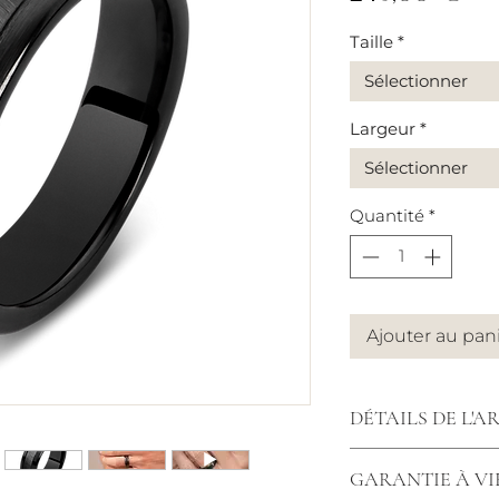
Taille
*
Sélectionner
Largeur
*
Sélectionner
Quantité
*
Ajouter au pan
DÉTAILS DE L'A
Bague céramique 
GARANTIE À VI
8mm.