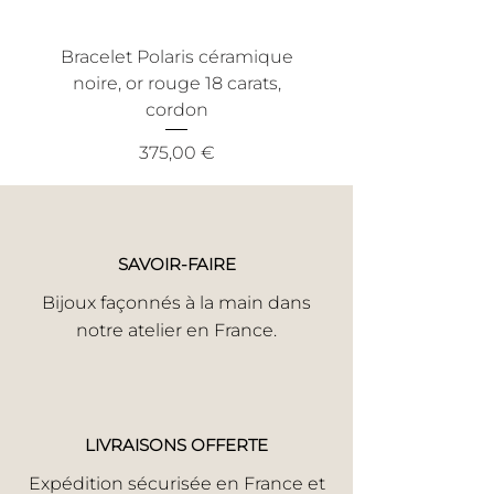
acceptation, nous procéderons à la
réparation.
Bracelet Polaris céramique
Bracelet Nout céra
Faute Avouée à Demi Pardonnnée Si
noire, or rouge 18 carats,
noire, or jaune 18 ca
votre bijou a subi un incident,
cordon
informez-nous en toute honnêteté.
Nous trouverons la meilleure solution
Prix
375,00 €
pour une réparation rapide.
Votre satisfaction est notre priorité.
SAVOIR-FAIRE
Bijoux façonnés à la main dans
notre atelier en France.
LIVRAISONS OFFERTE
Expédition sécurisée en France et