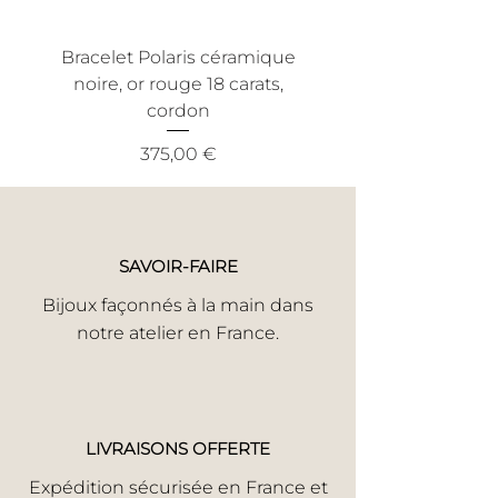
acceptation, nous procéderons à la
réparation.
Bracelet Polaris céramique
Bracelet Nout céra
Faute Avouée à Demi Pardonnnée Si
noire, or rouge 18 carats,
noire, or jaune 18 ca
votre bijou a subi un incident,
cordon
informez-nous en toute honnêteté.
Nous trouverons la meilleure solution
Prix
375,00 €
pour une réparation rapide.
Votre satisfaction est notre priorité.
SAVOIR-FAIRE
Bijoux façonnés à la main dans
notre atelier en France.
LIVRAISONS OFFERTE
Expédition sécurisée en France et