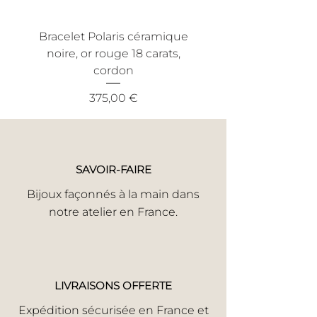
acceptation, nous procéderons à la
réparation.
Bracelet Polaris céramique
Bracelet Nout céra
Faute Avouée à Demi Pardonnnée Si
noire, or rouge 18 carats,
noire, or jaune 18 ca
votre bijou a subi un incident,
cordon
informez-nous en toute honnêteté.
Nous trouverons la meilleure solution
Prix
375,00 €
pour une réparation rapide.
Votre satisfaction est notre priorité.
SAVOIR-FAIRE
Bijoux façonnés à la main dans
notre atelier en France.
LIVRAISONS OFFERTE
Expédition sécurisée en France et