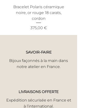
réparation.
Bracelet Polaris céramique
Bracelet Nout céra
Faute Avouée à Demi Pardonnnée Si
noire, or rouge 18 carats,
noire, or jaune 18 ca
votre bijou a subi un incident,
cordon
informez-nous en toute honnêteté.
Nous trouverons la meilleure solution
Prix
375,00 €
pour une réparation rapide.
Votre satisfaction est notre priorité.
SAVOIR-FAIRE
Bijoux façonnés à la main dans
notre atelier en France.
LIVRAISONS OFFERTE
Expédition sécurisée en France et
à l’international.