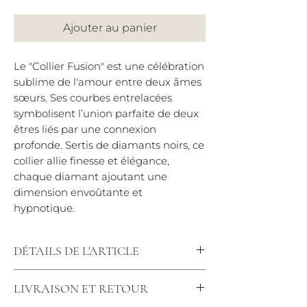
Ajouter au panier
Le "Collier Fusion" est une célébration
sublime de l'amour entre deux âmes
sœurs. Ses courbes entrelacées
symbolisent l’union parfaite de deux
êtres liés par une connexion
profonde. Sertis de diamants noirs, ce
collier allie finesse et élégance,
chaque diamant ajoutant une
dimension envoûtante et
hypnotique.
DÉTAILS DE L'ARTICLE
Diamants noirs 0.50 carats qualité
LIVRAISON ET RETOUR
AAA
Motif : 20 mm